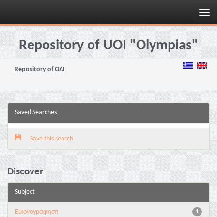
Skip
navigation
Repository of UOI "Olympias"
Repository of OAI
Saved Searches
Save this search
Discover
Subject
Εικονογράφηση
1