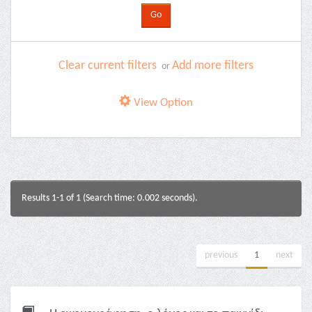
Clear current filters
Add more filters
or
View Option
Results 1-1 of 1 (Search time: 0.002 seconds).
previous
1
next