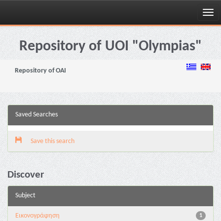
Skip
navigation
Repository of UOI "Olympias"
Repository of OAI
Saved Searches
Save this search
Discover
Subject
Εικονογράφηση
1