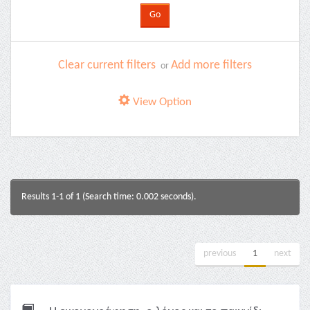
Clear current filters
Add more filters
or
View Option
Results 1-1 of 1 (Search time: 0.002 seconds).
previous
1
next