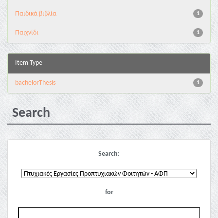
Παιδικά βιβλία
1
Παιχνίδι
1
Item Type
bachelorThesis
1
Search
Search:
for