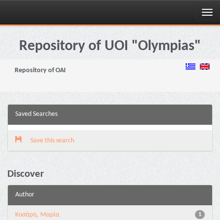
Skip
navigation
Repository of UOI "Olympias"
Repository of OAI
Saved Searches
Save this search
Discover
Author
Κοσάρη, Μαρία
1