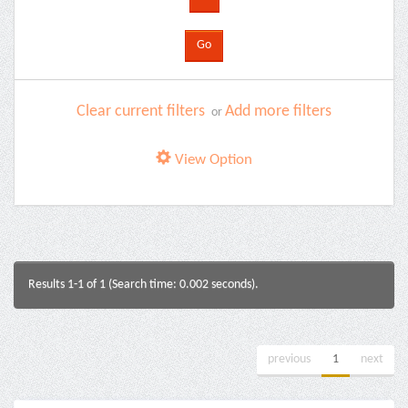
Clear current filters
Add more filters
or
View Option
Results 1-1 of 1 (Search time: 0.002 seconds).
previous
1
next