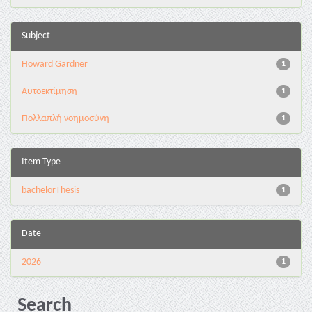
Subject
Howard Gardner
1
Αυτοεκτίμηση
1
Πολλαπλή νοημοσύνη
1
Item Type
bachelorThesis
1
Date
2026
1
Search