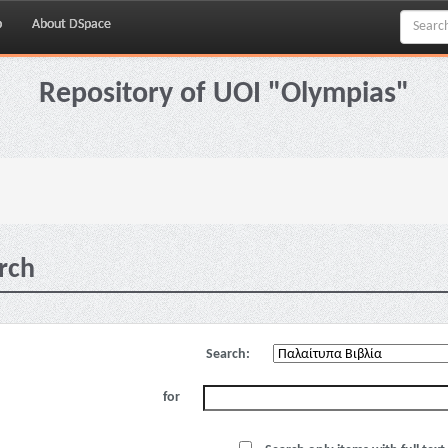
p
About DSpace
Repository of UOI "Olympias"
rch
Search:
for