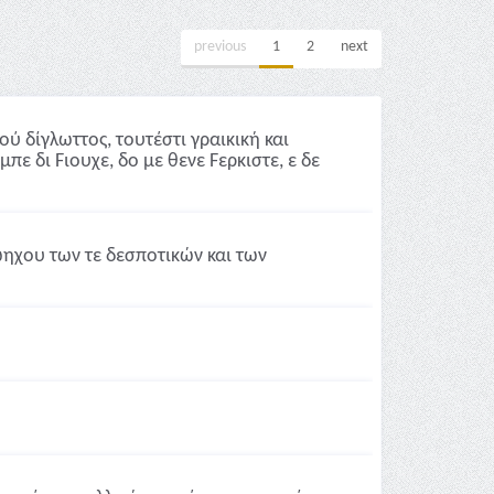
previous
1
2
next
ύ δίγλωττος, τουτέστι γραικική και
μπε δι Fιουχε, δο με θενε Fερκιστε, ε δε
ώηχου των τε δεσποτικών και των