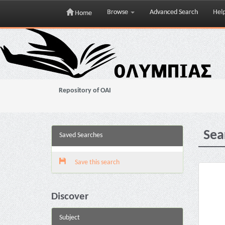
Browse
Advanced Search
Hel
Home
Skip
navigation
Repository of OAI
Sea
Saved Searches
Save this search
Discover
Subject