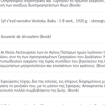
Ονησάνδρου στρατηγικός και Τυρταίου το πρώτον ελέγειον,
νη των αναξίως δυσπραγησάντων Χίων (Book)
1yĭ sʺezd narodov Vostoka, Baku : 1-8 sent., 1920 g. : stenog
Souvenir de Jérusalem (Book)
Αι Θείαι Λειτουργίαι των εν Αγίοις Πατέρων ημών Ιωάννου
λου, συν τη των προηγιασμένων Γρηγορίου του Διαλόγου: 
τυπωθεισών εγκρίσει της Ιεράς συνόδου του βασιλείου της 
σμιώτατων μητροπολιτών και επισκόπων του κράτους. (Boo
Εφεύρεσις τύχης, δια της οποίας, εις στίχους διηρημένους 
μάση το ροιζικόν του, με το μέσον της Σφαίρας: Αποκρίνεται 
εύουσα πολλά συμβεβήκοτα της ζωής. (Book)