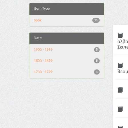
Item Type
book
11
Date
αλβαν
Σκιπ
1900 - 1999
5
1800 - 1899
5
θεομ
1730 - 1799
1