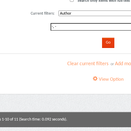
Search only items with full text 
Current filters:
Clear current filters
Add mor
or
View Option
s 1-10 of 11 (Search time: 0.092 seconds).