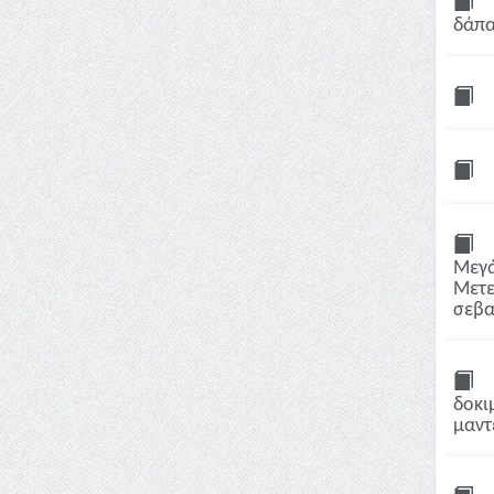
δάπα
Μεγά
Μετε
σεβα
δοκι
μαντ