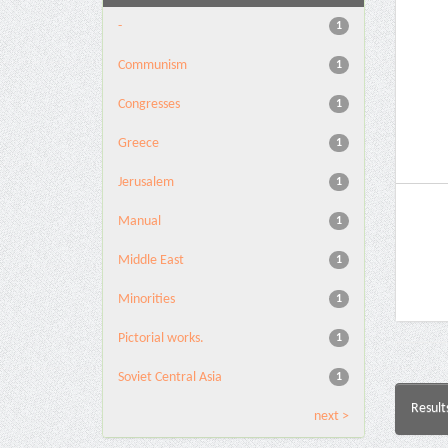
-
1
Communism
1
Congresses
1
Greece
1
Jerusalem
1
Manual
1
Middle East
1
Minorities
1
Pictorial works.
1
Soviet Central Asia
1
Result
next >