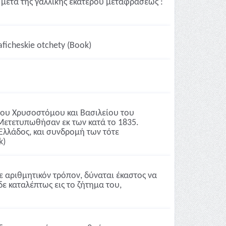
 μετά της γαλλικής εκατέρου μεταφράσεως :
raficheskie otchety (Book)
 του Χρυσοστόμου και Βασιλείου του
Μετετυπωθήσαν εκ των κατά το 1835.
Ελλάδος, και συνδρομή των τότε
k)
με αριθμητικόν τρόπον, δύναται έκαστος να
δε καταλέπτως εις το ζήτημα του,