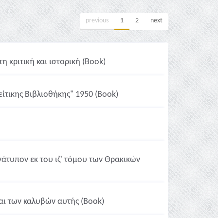
previous
1
2
next
η κριτική και ιστορική (Book)
είτικης Βιβλιοθήκης" 1950 (Book)
νάτυπον εκ του ιζ' τόμου των Θρακικών
αι των καλυβών αυτής (Book)