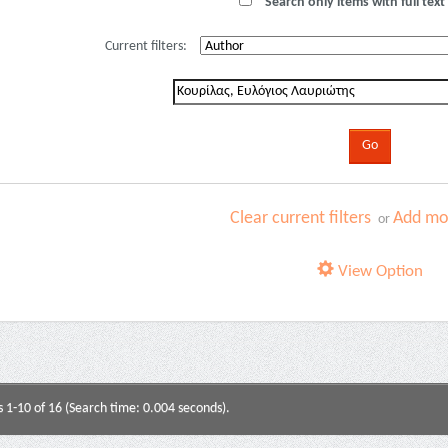
Search only items with full text 
Current filters:
Clear current filters
Add mor
or
View Option
s 1-10 of 16 (Search time: 0.004 seconds).