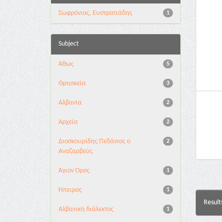
Σωφρόνιος, Ευστρατιάδης
1
Subject
Άθως
5
Θρησκεία
3
Αλβανία
2
Αρχεία
2
Διοσκουρίδης Πεδάνιος ο
2
Αναζαρβεύς
Άγιον Όρος
1
Ήπειρος
1
Result
Αλβανική διάλεκτος
1