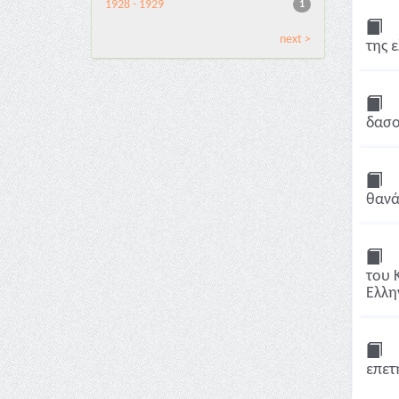
1928 - 1929
1
next >
της 
δασο
θανά
του 
Ελλη
επετ