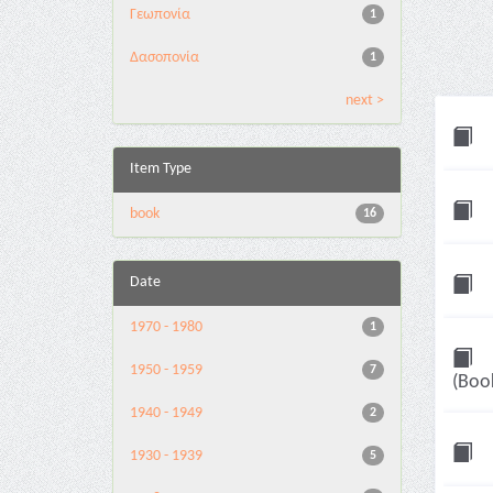
Γεωπονία
1
Δασοπονία
1
next >
Item Type
book
16
Date
1970 - 1980
1
1950 - 1959
7
(Boo
1940 - 1949
2
1930 - 1939
5