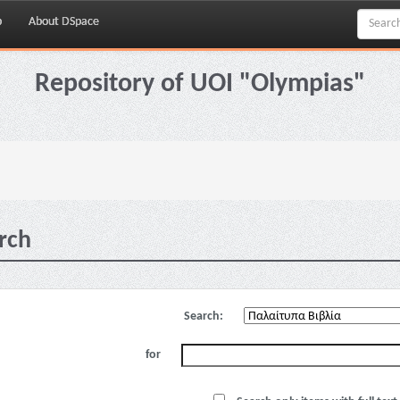
p
About DSpace
Repository of UOI "Olympias"
rch
Search:
for