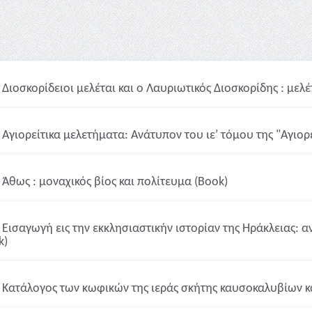
Διοσκορίδειοι μελέται και ο Λαυριωτικός Διοσκορίδης : μελέτ
Αγιορείτικα μελετήματα: Ανάτυπον του ιεʹ τόμου της "Αγιορ
Άθως : μοναχικός βίος και πολίτευμα (Book)
Εισαγωγή εις την εκκλησιαστικήν ιστορίαν της Ηράκλειας: α
k)
Κατάλογος των κωφικών της ιεράς σκήτης καυσοκαλυβίων κ