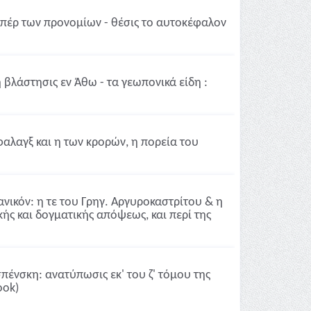
υπέρ των προνομίων - θέσις το αυτοκέφαλον
 βλάστησις εν Άθω - τα γεωπονικά είδη :
αλαγξ και η των κρορών, η πορεία του
ανικόν: η τε του Γρηγ. Αργυροκαστρίτου & η
ής και δογματικής απόψεως, και περί της
πένσκη: ανατύπωσις εκ' του ζ' τόμου της
ook)