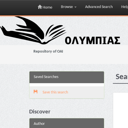
Browse
Advanced Search
Hel
Home
Skip
navigation
Repository of OAI
Sea
Saved Searches
Save this search
Discover
Author