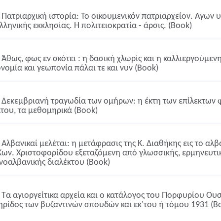
Πατριαρχική ιστορία: Το οικουμενικόν πατριαρχείον. Αγων 
ελληνικής εκκλησίας. Η πολιτειοκρατία - άρσις. (Book)
Άθως, φως εν σκότει : η δασική χλωρίς και η καλλιεργούμενη
νομία και γεωπονία πάλαι τε και νυν (Book)
Δεκεμβριανή τραγωδία των ομήρων: η έκτη των επίλεκτων φ
του, τα μεθομηρικά (Book)
Αλβανικαί μελέται: η μετάφρασις της Κ. Διαθήκης εις το αλβ
Κων. Χριστοφορίδου εξεταζόμενη από γλωσσικής, ερμηνευτικ
νοαλβανικής διαλέκτου (Book)
Τα αγιοργείτικα αρχεία και ο κατάλογος του Πορφυρίου Ουσ
ηρίδος των βυζαντινών σπουδών και εκ'του ή τόμου 1931 (B