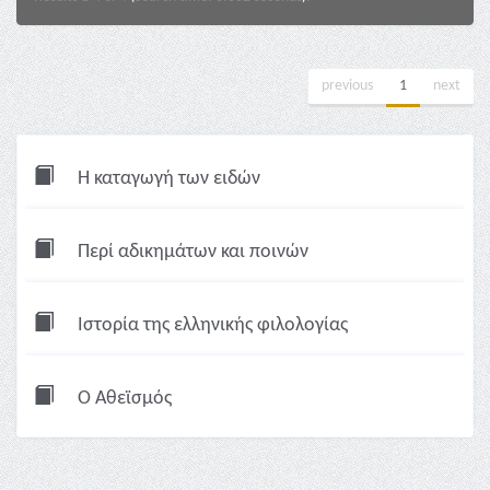
previous
1
next
Η καταγωγή των ειδών
Περί αδικημάτων και ποινών
Ιστορία της ελληνικής φιλολογίας
Ο Αθεϊσμός