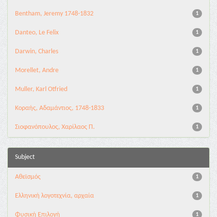
Bentham, Jeremy 1748-1832
1
Danteo, Le Felix
1
Darwin, Charles
1
Morellet, Andre
1
Muller, Karl Otfried
1
Κοραής, Αδαμάντιος, 1748-1833
1
Σιοφανόπουλος, Χαρίλαος Π.
1
Subject
Αθεϊσμός
1
Ελληνική λογοτεχνία, αρχαία
1
Φυσική Επιλογή
1