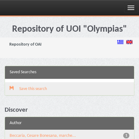
Skip
navigation
Repository of UOI "Olympias"
Repository of OAI
Saved Searches
Save this search
Discover
Author
Beccaria, Cesare Bonesana, marche...
1