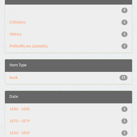
-
9
Critisisms
1
History
1
Ροδάνθη και Δοσικλής
1
Item Type
book
11
Date
1690 - 1696
1
1670 - 1679
1
1650 - 1659
1