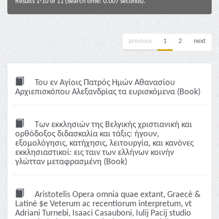
Results 1-10 of 11 (Search time: 0.007 seconds).
previous
1
2
next
Του εν Αγίοις Πατρός Ημών Αθανασίου
Αρχιεπισκόπου Αλεξανδρίας τα ευρισκόμενα (Book)
Των εκκλησιών της Βελγικής χριστιανική και
ορθόδοξος διδασκαλία και τάξις: ήγουν,
εξομολόγησις, κατήχησις, λειτουργία, και κανόνες
εκκλησιαστικοί: εις ταιν των ελλήνων κοινήν
γλώτταν μεταφρασμένη (Book)
Aristotelis Opera omnia quae extant, Graecè &
Latinè $e Veterum ac recentiorum interpretum, vt
Adriani Turnebi, Isaaci Casauboni, Iulij Pacij studio