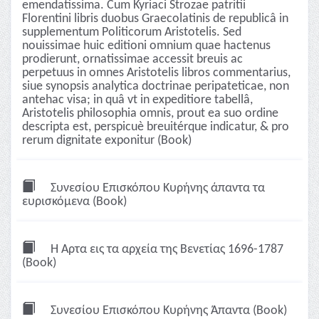
emendatissima. Cum Kyriaci Strozae patritii
Florentini libris duobus Graecolatinis de republicâ in
supplementum Politicorum Aristotelis. Sed
nouissimae huic editioni omnium quae hactenus
prodierunt, ornatissimae accessit breuis ac
perpetuus in omnes Aristotelis libros commentarius,
siue synopsis analytica doctrinae peripateticae, non
antehac visa; in quâ vt in expeditiore tabellâ,
Aristotelis philosophia omnis, prout ea suo ordine
descripta est, perspicuè breuitérque indicatur, & pro
rerum dignitate exponitur (Book)
Συνεσίου Επισκόπου Κυρήνης άπαντα τα
ευρισκόμενα (Book)
Η Άρτα εις τα αρχεία της Βενετίας 1696-1787
(Book)
Συνεσίου Επισκόπου Κυρήνης Άπαντα (Book)