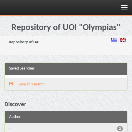
Skip
navigation
Repository of UOI "Olympias"
Repository of OAI
Saved Searches
Save this search
Discover
Author
-
2