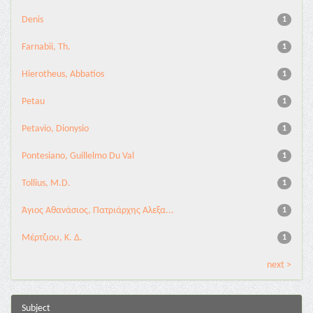
Denis
1
Farnabii, Th.
1
Hierotheus, Abbatios
1
Petau
1
Petavio, Dionysio
1
Pontesiano, Guillelmo Du Val
1
Tollius, M.D.
1
Άγιος Αθανάσιος, Πατριάρχης Αλεξα...
1
Μέρτζιου, Κ. Δ.
1
next >
Subject