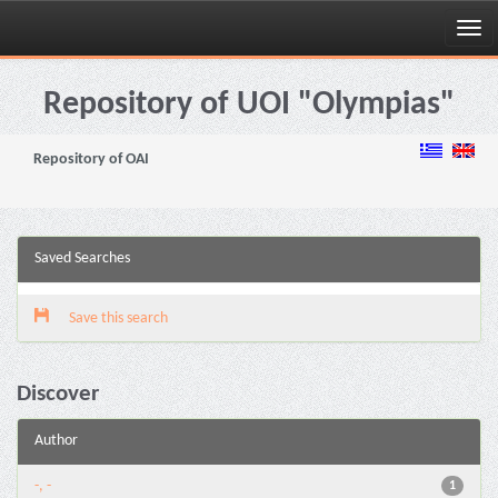
Skip
navigation
Repository of UOI "Olympias"
Repository of OAI
Saved Searches
Save this search
Discover
Author
-, -
1