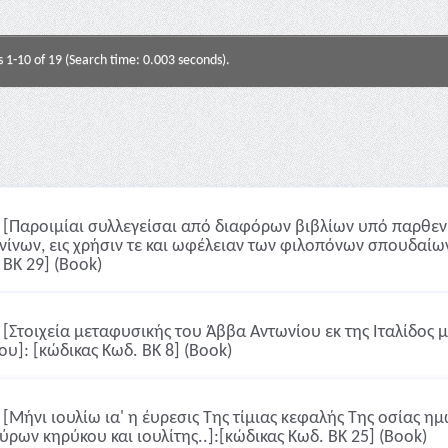
s 1-10 of 19 (Search time: 0.003 seconds).
[Παροιμίαι συλλεγείσαι από διαφόρων βιβλίων υπό παρθενί
νίνων, εις χρήσιν τε και ωφέλειαν των φιλοπόνων σπουδαίω
 ΒΚ 29] (Book)
[Στοιχεία μεταφυσικής του Άββα Αντωνίου εκ της Ιταλίδο
ου]: [κώδικας Κωδ. ΒΚ 8] (Book)
[Μήνι ιουλίω ια' η έυρεσις Της τίμιας κεφαλής Της οσίας η
ύρων κηρύκου και ιουλίτης..]:[κώδικας Κωδ. ΒΚ 25] (Book)