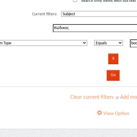
Search only items with full text 
Current filters:
Clear current filters
Add mor
or
View Option