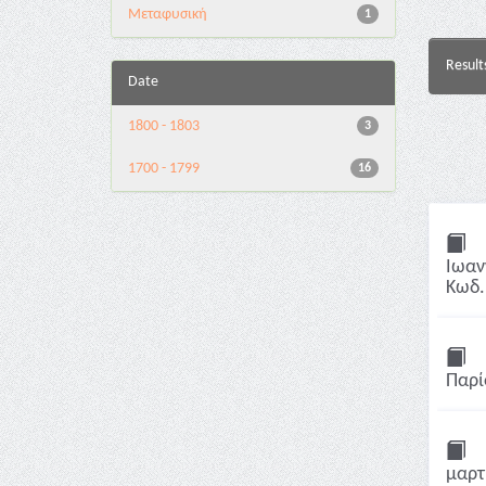
Μεταφυσική
1
Result
Date
1800 - 1803
3
1700 - 1799
16
Ιωαν
Κωδ.
Παρί
μαρτ