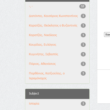
-, -
12
Δαπόντες, Καισάριος Κωνσταντίνος
1
Καρατζάς, Θεόκλητος ο Βυζαντινός
1
Καρατζάς, Νικόλαος
1
Κουρίλας, Ευλόγιος
1
Κυμινήτης, Σεβαστός
1
Πάριος, Αθανάσιος
1
Παρθένιος, Κατζιούλης, ο
1
Ιερομόναχος
Subject
Ιστορία
1