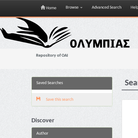
Browse
Advanced Search
Hel
Home
Skip
navigation
Repository of OAI
Sea
Saved Searches
Save this search
Discover
Author