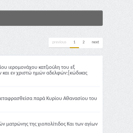
previous
1
2
next
ου ιερομονάχου κατζιούλη του εξ
ν και εν χριστώ ημών αδελφών:[κώδικας
ς μεταφρασθείσα παρά Κυρίου Αθανασίου του
μών ματρώνης της χιοπολίτιδος Και των αγίων