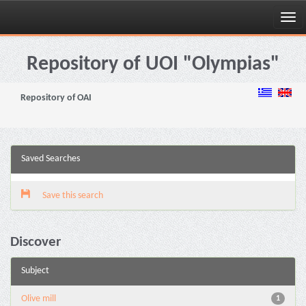
Skip
navigation
Repository of UOI "Olympias"
Repository of OAI
Saved Searches
Save this search
Discover
Subject
Olive mill
1