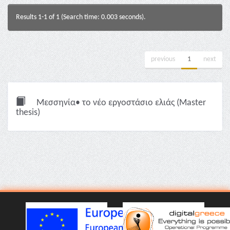
Results 1-1 of 1 (Search time: 0.003 seconds).
previous
1
next
Μεσσηνία• το νέο εργοστάσιο ελιάς (Master
thesis)