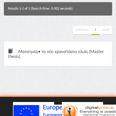
Results 1-1 of 1 (Search time: 0.002 seconds).
previous
1
next
Μεσσηνία• το νέο εργοστάσιο ελιάς (Master
thesis)