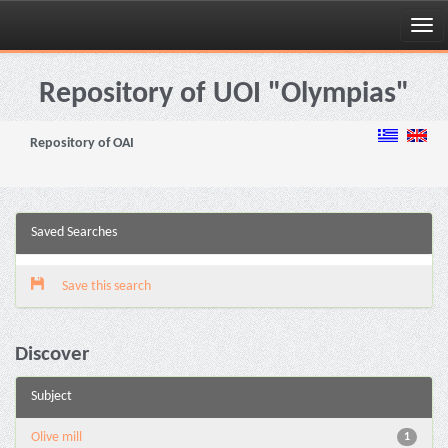
Skip
navigation
Repository of UOI "Olympias"
Repository of OAI
Saved Searches
Save this search
Discover
Subject
Olive mill
1