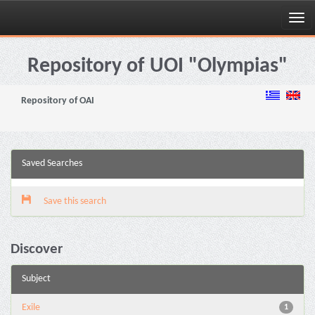
Skip
navigation
Repository of UOI "Olympias"
Repository of OAI
Saved Searches
Save this search
Discover
Subject
Exile
1