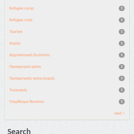
Refugee camp
1
Refugee crisis
1
Tourism
1
Αιγαίο
1
Αρχιτεκτονική δυστοπία
1
Προσφυγική κρίση
1
Προσφυγικός καταυλισμός
1
Τουρισμός
1
Υπερθέαμα θανάτου
1
next >
Search