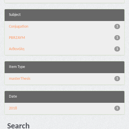
Subject
Conjugation
1
PBRZAYM
1
Αιθανόλη
1
Item Type
masterThesis
1
Date
2018
1
Search