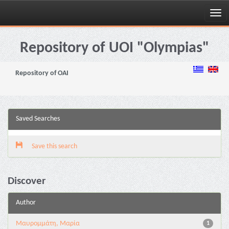
Skip
navigation
Repository of UOI "Olympias"
Repository of OAI
Saved Searches
Save this search
Discover
Author
Μαυρομμάτη, Μαρία
1