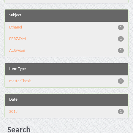
Subject
Ethanol
1
PBRZAYM
1
Αιθανόλη
1
Item Type
masterThesis
1
Date
2018
1
Search