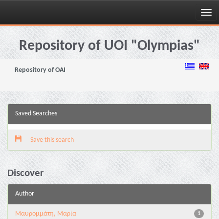
Skip
navigation
Repository of UOI "Olympias"
Repository of OAI
Saved Searches
Save this search
Discover
Author
Μαυρομμάτη, Μαρία
1