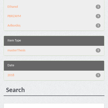
Ethanol
1
PBRZAYM
1
Αιθανόλη
1
Item Type
masterThesis
1
Date
2018
1
Search