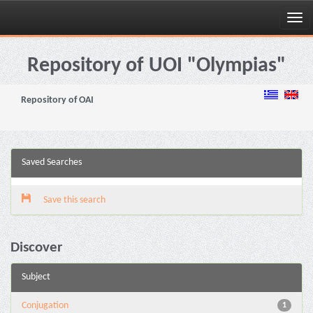
Skip
navigation
Repository of UOI "Olympias"
Repository of OAI
Saved Searches
Save this search
Discover
Subject
Conjugation
1