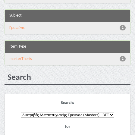
Subject
Γραφένιο
1
Item Type
masterThesis
1
Search
Search:
for