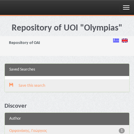
Skip
navigation
Repository of UOI "Olympias"
Repository of OAI
Saved Searches
Save this search
Discover
Author
Ορφανάκης, Γεώργιος
1