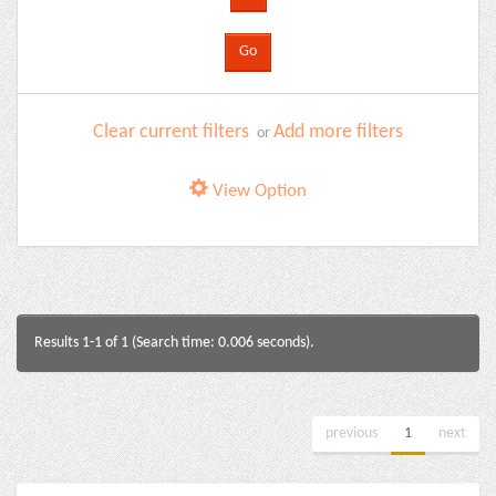
Clear current filters
Add more filters
or
View Option
Results 1-1 of 1 (Search time: 0.006 seconds).
previous
1
next