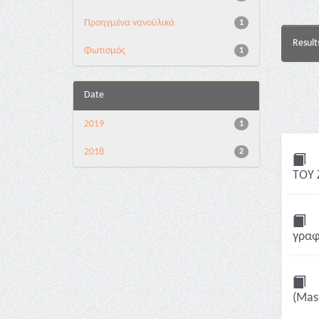
Προηγμένα νανοϋλικά
1
Result
Φωτισμός
1
Date
2019
1
2018
2
ΤΟΥ 
γραφ
(Mast