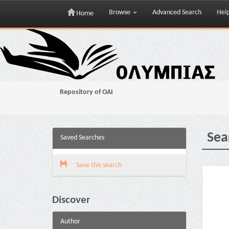
Browse
Advanced Search
Hel
Home
Skip
navigation
Repository of OAI
Sea
Saved Searches
Save this search
Discover
Author