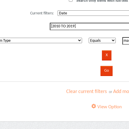
Search only items with full text 
Current filters:
Clear current filters
Add mor
or
View Option