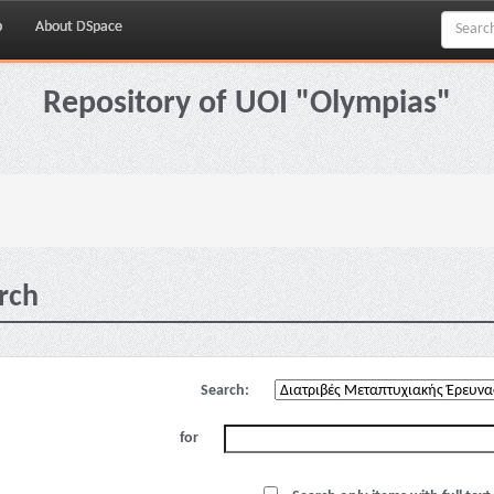
p
About DSpace
Repository of UOI "Olympias"
rch
Search:
for