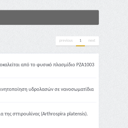
previous
1
next
οκαλείται από το φυσικό πλασμίδιο PZA1003
κινητοποίηση υδρολασών σε νανοσωματίδια
της σττιρουλίνας (Arthrospira platensis).