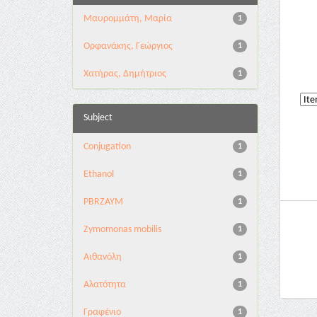
Μαυρομμάτη, Μαρία
1
Ορφανάκης, Γεώργιος
1
Χατήρας, Δημήτριος
1
Subject
Conjugation
1
Ethanol
1
PBRZAYM
1
Zymomonas mobilis
1
Αιθανόλη
1
Αλατότητα
1
Γραφένιο
1