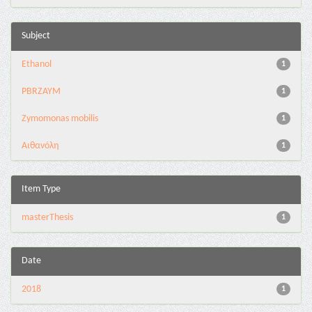
Subject
Ethanol
1
PBRZAYM
1
Zymomonas mobilis
1
Αιθανόλη
1
Item Type
masterThesis
1
Date
2018
1