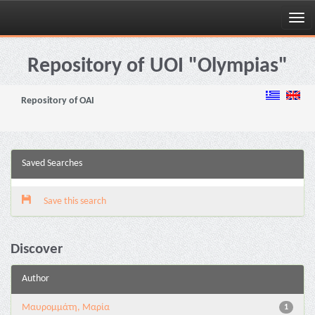
Skip
navigation
Repository of UOI "Olympias"
Repository of OAI
Saved Searches
Save this search
Discover
Author
Μαυρομμάτη, Μαρία
1