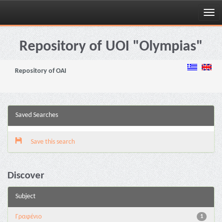
Skip
navigation
Repository of UOI "Olympias"
Repository of OAI
Saved Searches
Save this search
Discover
Subject
Γραφένιο
1