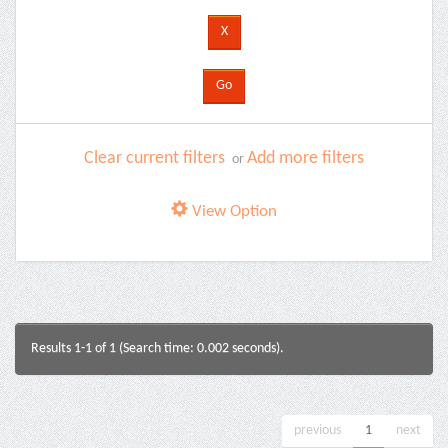
Clear current filters
Add more filters
or
View Option
Results 1-1 of 1 (Search time: 0.002 seconds).
previous
1
next