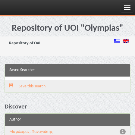
Skip
navigation
Repository of UOI "Olympias"
Repository of OAI
Saved Searches
Save this search
Discover
Author
Μαγκλάρας, Παναγιώτης
1