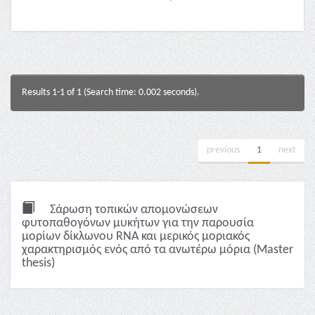
Results 1-1 of 1 (Search time: 0.002 seconds).
previous
1
next
Σάρωση τοπικών απομονώσεων
φυτοπαθογόνων μυκήτων για την παρουσία
μορίων δίκλωνου RNA και μερικός μοριακός
χαρακτηρισμός ενός από τα ανωτέρω μόρια (Master
thesis)