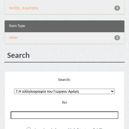
Χατζής, Δημήτρης
1
Item Type
other
2
Search
Search:
for