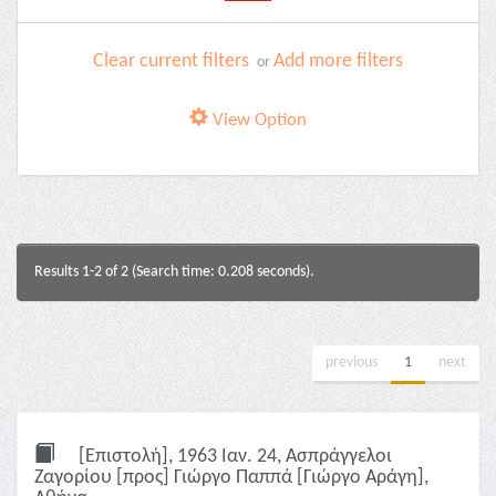
Clear current filters
Add more filters
or
View Option
Results 1-2 of 2 (Search time: 0.208 seconds).
previous
1
next
[Επιστολή], 1963 Ιαν. 24, Ασπράγγελοι
Ζαγορίου [προς] Γιώργο Παππά [Γιώργο Αράγη],