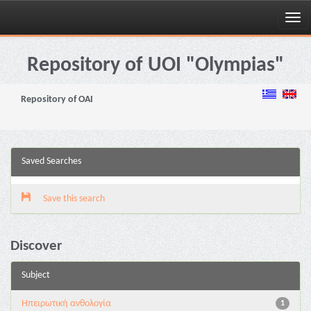
Skip
navigation
Repository of UOI "Olympias"
Repository of OAI
Saved Searches
Save this search
Discover
Subject
Ηπειρωτική ανθολογία
1