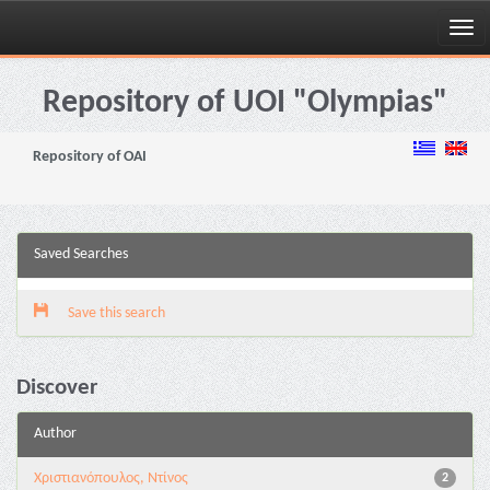
Skip
navigation
Repository of UOI "Olympias"
Repository of OAI
Saved Searches
Save this search
Discover
Author
Χριστιανόπουλος, Ντίνος
2