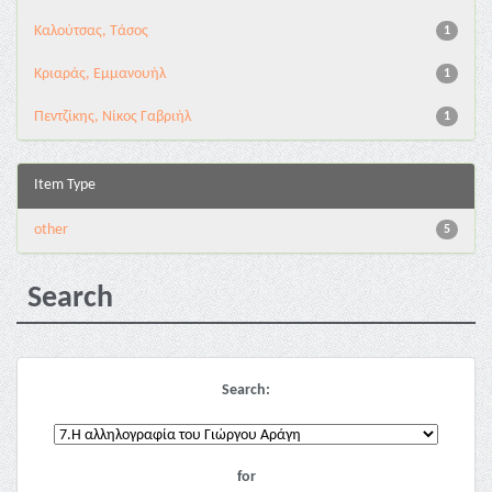
Καλούτσας, Τάσος
1
Κριαράς, Εμμανουήλ
1
Πεντζίκης, Νίκος Γαβριήλ
1
Item Type
other
5
Search
Search:
for