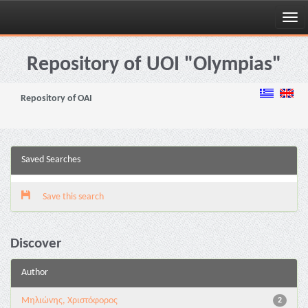
Skip
navigation
Repository of UOI "Olympias"
Repository of OAI
Saved Searches
Save this search
Discover
Author
Μηλιώνης, Χριστόφορος
2