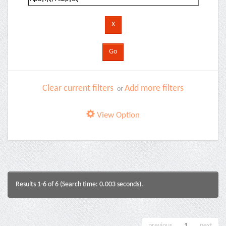
Clear current filters
Add more filters
or
View Option
Results 1-6 of 6 (Search time: 0.003 seconds).
previous
1
next