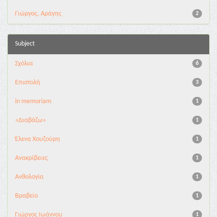
Γιώργος, Αράγης
2
Subject
Σχόλια
6
Επιστολή
3
in memoriam
1
«Διαβάζω»
1
Έλενα Χουζούρη
1
Ανακρίβειες
1
Ανθολογία
1
Βραβείο
1
Γιώργος Ιωάννου
1