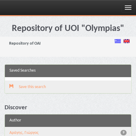
Skip
navigation
Repository of UOI "Olympias"
Repository of OAI
Saved Searches
Save this search
Discover
Author
Αράγης, Γιώργος
9