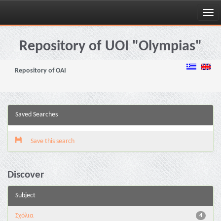
Skip
navigation
Repository of UOI "Olympias"
Repository of OAI
Saved Searches
Save this search
Discover
Subject
Σχόλια
4