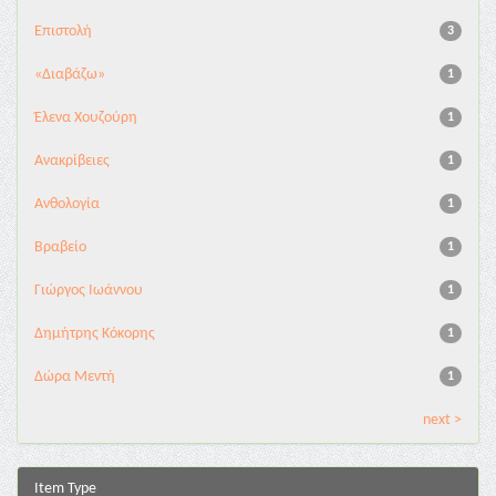
Επιστολή
3
«Διαβάζω»
1
Έλενα Χουζούρη
1
Ανακρίβειες
1
Ανθολογία
1
Βραβείο
1
Γιώργος Ιωάννου
1
Δημήτρης Κόκορης
1
Δώρα Μεντή
1
next >
Item Type