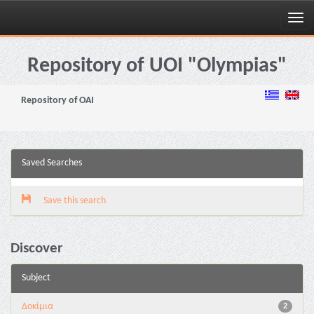
Skip
navigation
Repository of UOI "Olympias"
Repository of OAI
Saved Searches
Save this search
Discover
Subject
Δοκίμια
2