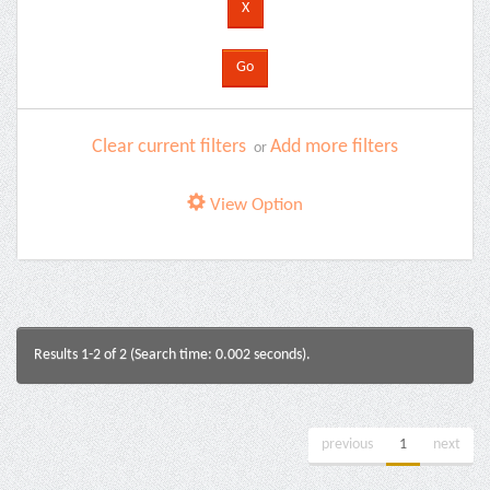
Clear current filters
Add more filters
or
View Option
Results 1-2 of 2 (Search time: 0.002 seconds).
previous
1
next