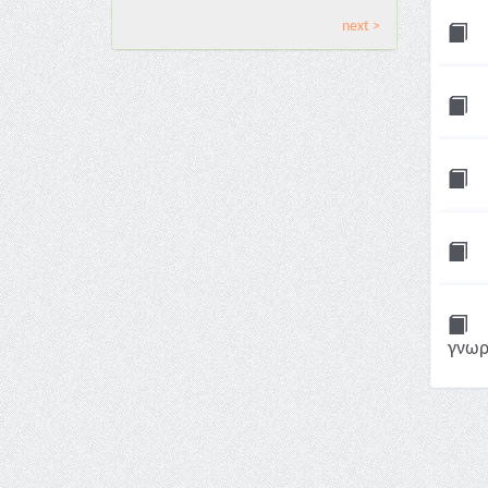
next >
γνωρί