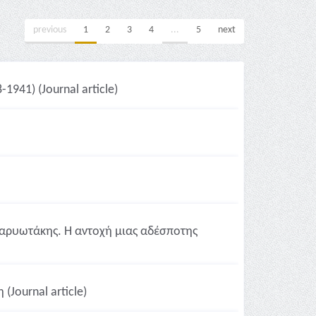
previous
1
2
3
4
...
5
next
941) (Journal article)
Καρυωτάκης. Η αντοχή μιας αδέσποτης
Journal article)