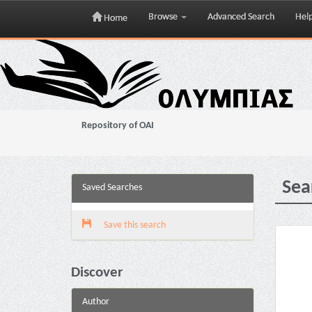
Browse
Advanced Search
Hel
Home
Skip
navigation
Repository of OAI
Sea
Saved Searches
Save this search
Discover
Author