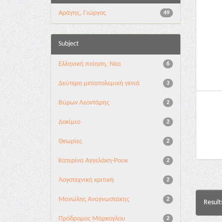
Αράγης, Γιώργος
49
Subject
Ελληνική ποίηση, Νέα
6
Δεύτερη μεταπολεμική γενιά
3
Βύρων Λεοντάρης
2
Δοκίμιο
2
Θεωρίες
2
Κατερίνα Αγγελάκη-Ρουκ
2
Λογοτεχνική κριτική
2
Μανώλης Αναγνωστάκης
2
Result
Πρόδρομος Μάρκογλου
2