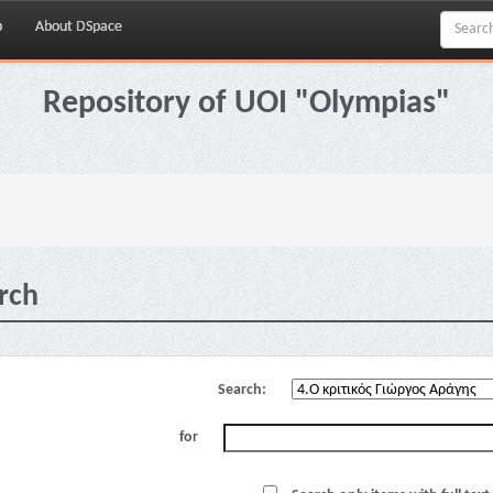
p
About DSpace
Repository of UOI "Olympias"
rch
Search:
for