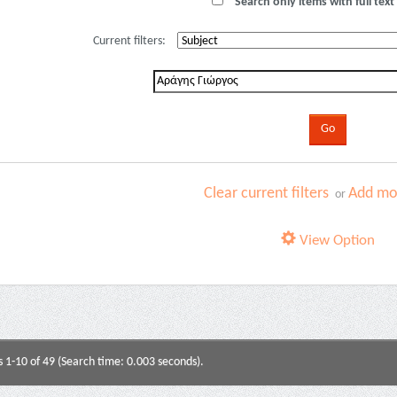
Search only items with full text 
Current filters:
Clear current filters
Add mor
or
View Option
s 1-10 of 49 (Search time: 0.003 seconds).