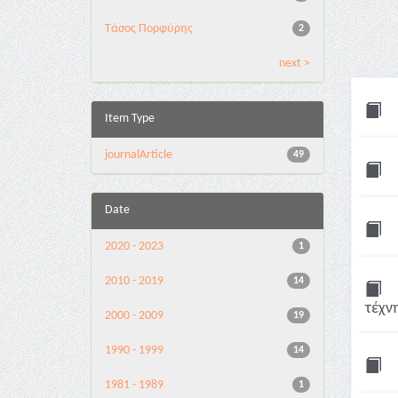
Τάσος Πορφύρης
2
next >
Item Type
journalArticle
49
Date
2020 - 2023
1
2010 - 2019
14
τέχνη
2000 - 2009
19
1990 - 1999
14
1981 - 1989
1