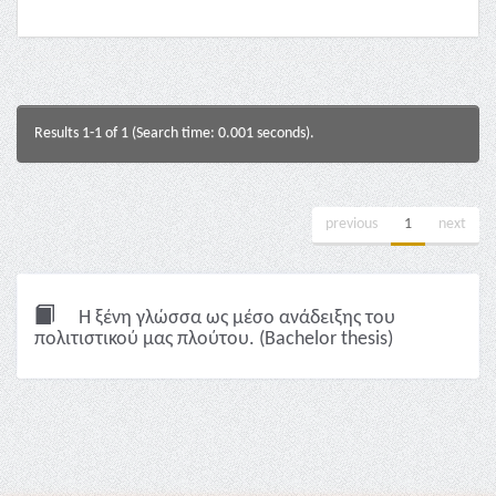
Results 1-1 of 1 (Search time: 0.001 seconds).
previous
1
next
Η ξένη γλώσσα ως μέσο ανάδειξης του
πολιτιστικού μας πλούτου. (Bachelor thesis)