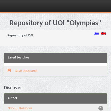
Skip
navigation
Repository of UOI "Olympias"
Repository of OAI
Saved Searches
Save this search
Discover
Author
Ναουμ, Κατερίνα
1