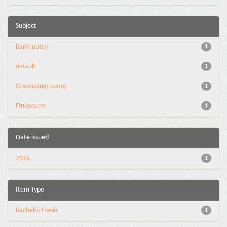
Subject
bankruptcy
1
default
1
Οικονομική κρίση
1
Πτώχευση
1
Date issued
2016
1
Item Type
bachelorThesis
1