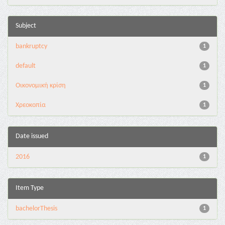
Subject
bankruptcy
1
default
1
Οικονομική κρίση
1
Χρεοκοπία
1
Date issued
2016
1
Item Type
bachelorThesis
1