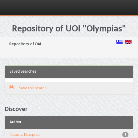
Skip
navigation
Repository of UOI "Olympias"
Repository of OAI
Saved Searches
Save this search
Discover
Author
Ναουμ, Κατερίνα
1