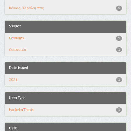
Κόνιας, Χαράλαμπος
1
Subject
Economy
1
Οικονομία
1
Date issued
2021
1
Item Type
bachelorThesis
1
Date