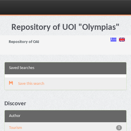
Skip
navigation
Repository of UOI "Olympias"
Repository of OAI
Saved Searches
Save this search
Discover
Author
Tourism
1