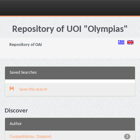
Skip
navigation
Repository of UOI "Olympias"
Repository of OAI
Saved Searches
Save this search
Discover
Author
Γιωργαλλέτου, Στεφανή
1