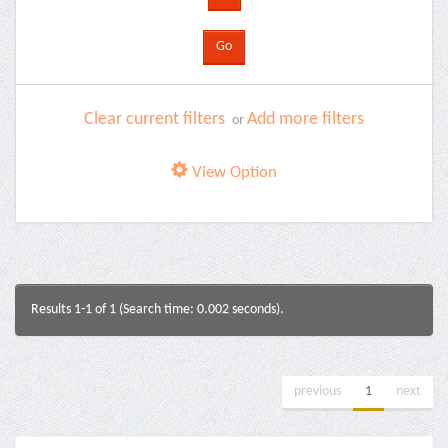
Clear current filters
Add more filters
or
View Option
Results 1-1 of 1 (Search time: 0.002 seconds).
previous
1
next