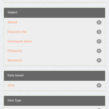
Subject
default
1
Financial crisis
1
Οικονομική κρίση
1
Πτώχευση
1
Χρεοκοπία
1
Date issued
2016
1
Item Type