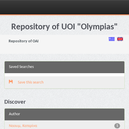
Skip
navigation
Repository of UOI "Olympias"
Repository of OAI
Saved Searches
Save this search
Discover
Author
Ναουμ, Κατερίνα
1