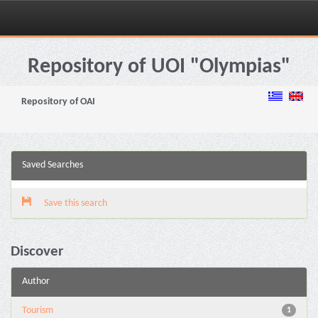
Skip
navigation
Repository of UOI "Olympias"
Repository of OAI
Saved Searches
Save this search
Discover
Author
Tourism
1