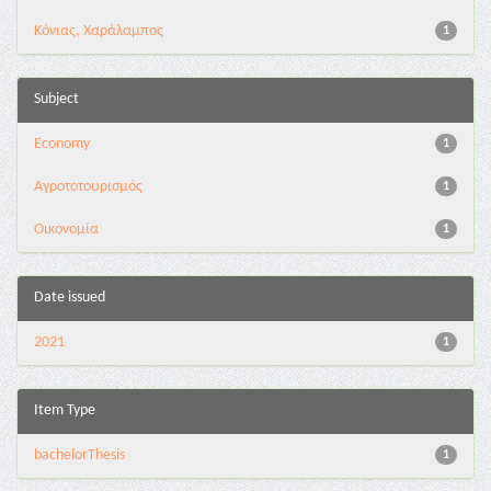
Κόνιας, Χαράλαμπος
1
Subject
Economy
1
Αγροτοτουρισμός
1
Οικονομία
1
Date issued
2021
1
Item Type
bachelorThesis
1