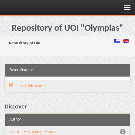
Skip
navigation
Repository of UOI "Olympias"
Repository of OAI
Saved Searches
Save this search
Discover
Author
Γούστη, Αικατερίνη - Ειρήνη
1