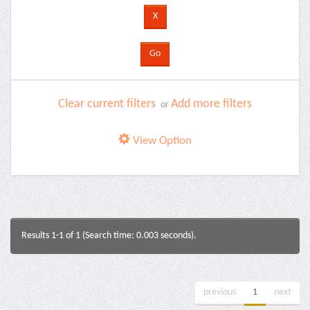
Clear current filters
Add more filters
or
View Option
Results 1-1 of 1 (Search time: 0.003 seconds).
previous
1
next