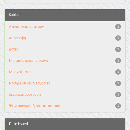
Subject
Ανεπάρκεια οργάνων
1
Απόρριψη
1
Δότες
1
Μεταμόσχευση ντόμινο
1
Μοσχεύματα
1
Νοσηλευτικές διεργασίες
1
Ξενομεταμόσχευση
1
Ψυχοκοινωνική αποκατάσταση
1
Date issued