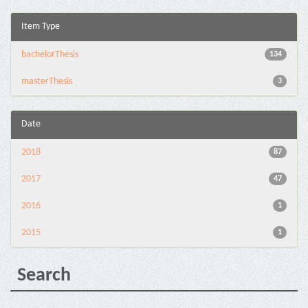
Item Type
bachelorThesis
134
masterThesis
3
Date
2018
87
2017
47
2016
1
2015
1
Search