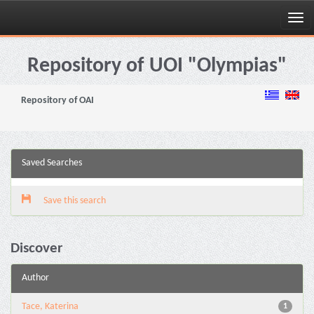
Skip
navigation
Repository of UOI "Olympias"
Repository of OAI
Saved Searches
Save this search
Discover
Author
Tace, Katerina
1