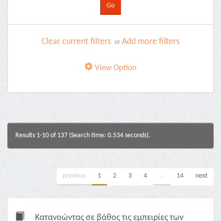
Clear current filters
Add more filters
or
View Option
Results 1-10 of 137 (Search time: 0.534 seconds).
previous
1
2
3
4
...
14
next
Κατανοώντας σε βάθος τις εμπειρίες των