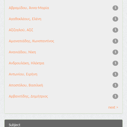
Αβραμίδου, Άννα-Μαρία
1
Αγαθοκλέους, Ελένη
1
Αζίζογλού, Αζίζ
1
Αμανατιάδης, Κωνσταντίνος
1
Ανανιάδου, Νίκη
1
Ανδρουλάκη, Ηλέκτρα
1
Αντωνίου, Ειρήνη
1
Αποστόλου, Βασιλική
1
Αρβανιτίδης, Δημήτριος
1
next >
Subject