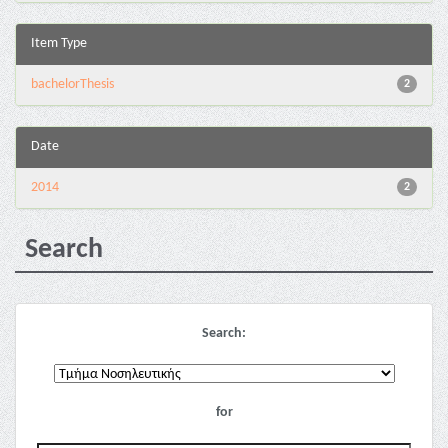
Item Type
bachelorThesis
2
Date
2014
2
Search
Search:
for