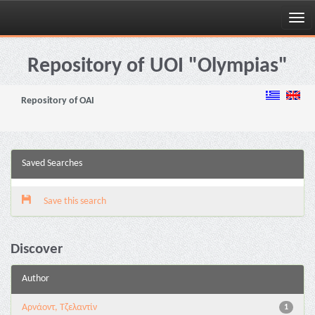
Skip
navigation
Repository of UOI "Olympias"
Repository of OAI
Saved Searches
Save this search
Discover
Author
Αρνάοντ, Τζελαντίν
1