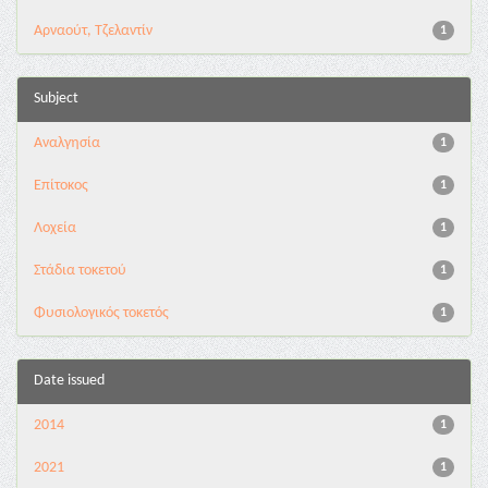
Αρναούτ, Τζελαντίν
1
Subject
Αναλγησία
1
Επίτοκος
1
Λοχεία
1
Στάδια τοκετού
1
Φυσιολογικός τοκετός
1
Date issued
2014
1
2021
1