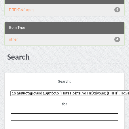
ΠΠΠ-Συζήτηση
4
Item Type
other
4
Search
Search:
for