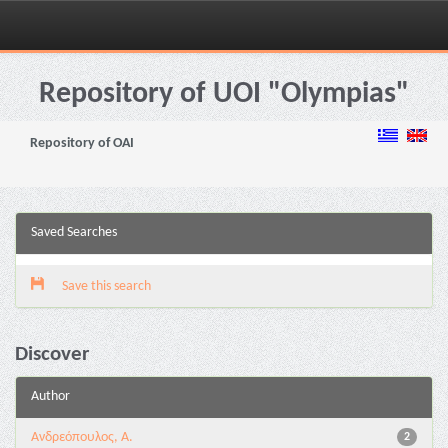
Skip
navigation
Repository of UOI "Olympias"
Repository of OAI
Saved Searches
Save this search
Discover
Author
Ανδρεόπουλος, Α.
2