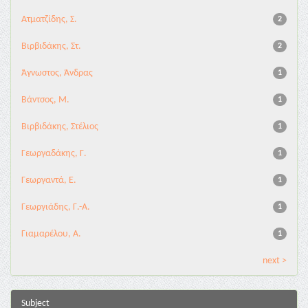
Ατματζίδης, Σ.
2
Βιρβιδάκης, Στ.
2
Άγνωστος, Άνδρας
1
Βάντσος, Μ.
1
Βιρβιδάκης, Στέλιος
1
Γεωργαδάκης, Γ.
1
Γεωργαντά, Ε.
1
Γεωργιάδης, Γ.-Α.
1
Γιαμαρέλου, Α.
1
next >
Subject