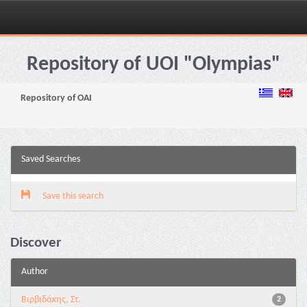
Skip
navigation
Repository of UOI "Olympias"
Repository of OAI
Saved Searches
Save this search
Discover
Author
Βιρβιδάκης, Στ.
2