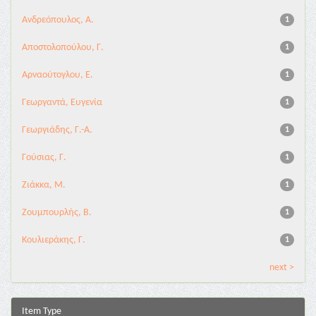
Ανδρεόπουλος, Α.
1
Αποστολοπούλου, Γ.
1
Αρναούτογλου, Ε.
1
Γεωργαντά, Ευγενία
1
Γεωργιάδης, Γ.-Α.
1
Γούσιας, Γ.
1
Ζιάκκα, Μ.
1
Ζουμπουρλής, Β.
1
Κουλιεράκης, Γ.
1
next >
Item Type