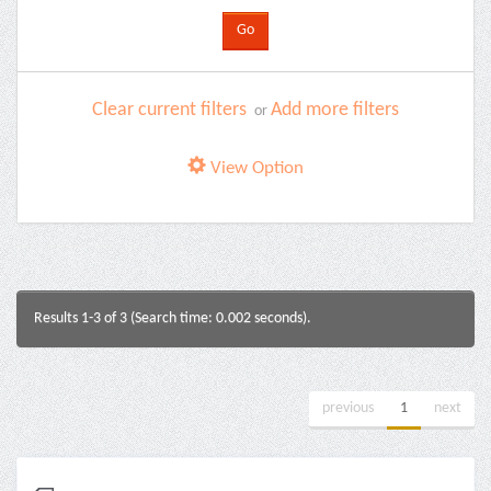
Clear current filters
Add more filters
or
View Option
Results 1-3 of 3 (Search time: 0.002 seconds).
previous
1
next