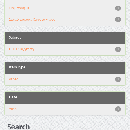
Σιαμπάνη, Κ.
1
Σιαμόπουλος, Κωνσταντίνος
1
Subject
ΠΠΠ-Συζήτηση
1
Item Type
other
1
Date
2022
1
Search