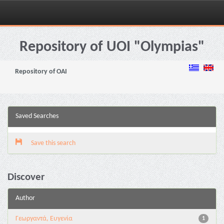
Skip
navigation
Repository of UOI "Olympias"
Repository of OAI
Saved Searches
Save this search
Discover
Author
Γεωργαντά, Ευγενία
1