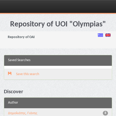
Skip
navigation
Repository of UOI "Olympias"
Repository of OAI
Saved Searches
Save this search
Discover
Author
Δημολιάτης, Γιάνης
8