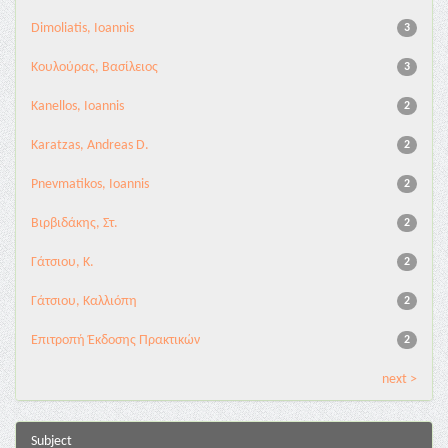
Dimoliatis, Ioannis
3
Κουλούρας, Βασίλειος
3
Kanellos, Ioannis
2
Karatzas, Andreas D.
2
Pnevmatikos, Ioannis
2
Βιρβιδάκης, Στ.
2
Γάτσιου, Κ.
2
Γάτσιου, Καλλιόπη
2
Επιτροπή Έκδοσης Πρακτικών
2
next >
Subject