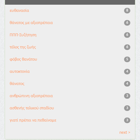
ευθανασία
8
θάνατος με αξιοπρέπεια
6
ΠΠΠ-Συζήτηση
6
τέλος της ζωής
6
φόβος θανάτου
5
αυτοκτονία
4
θάνατος
4
ανθρώπινη αξιοπρέπεια
3
ασθενής τελικού σταδίου
3
γιατί πρέπει να πεθαίνομε
3
next >