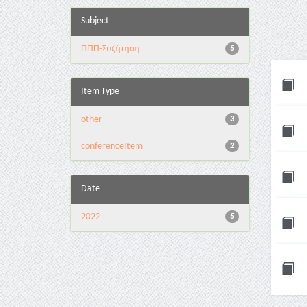
Subject
ΠΠΠ-Συζήτηση
5
Item Type
other
3
conferenceItem
2
Date
2022
5