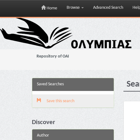
Browse
Advanced Search
Hel
Home
Skip
navigation
Repository of OAI
Sea
Saved Searches
Save this search
Discover
Author