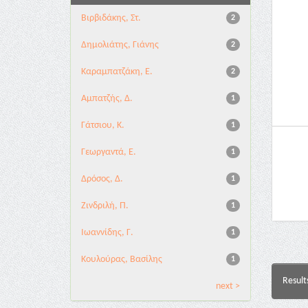
Βιρβιδάκης, Στ.
2
Δημολιάτης, Γιάνης
2
Καραμπατζάκη, Ε.
2
Αμπατζής, Δ.
1
Γάτσιου, Κ.
1
Γεωργαντά, Ε.
1
Δρόσος, Δ.
1
Ζινδριλή, Π.
1
Ιωαννίδης, Γ.
1
Κουλούρας, Βασίλης
1
Result
next >