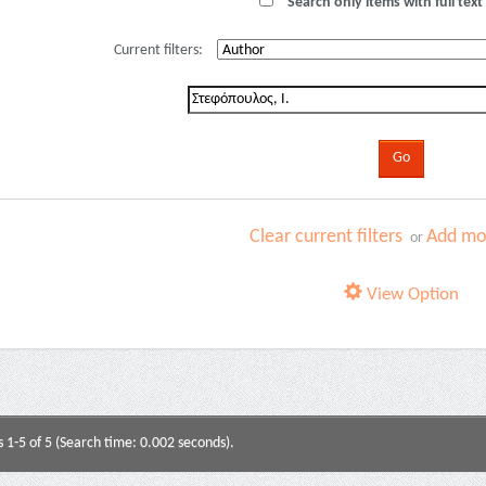
Search only items with full text 
Current filters:
Clear current filters
Add mor
or
View Option
s 1-5 of 5 (Search time: 0.002 seconds).