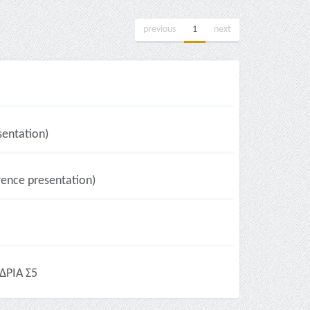
previous
1
next
entation)
ence presentation)
ΔΡΙΑ Σ5