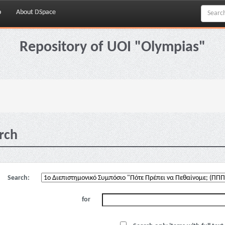
p
About DSpace
Repository of UOI "Olympias"
rch
Search:
for