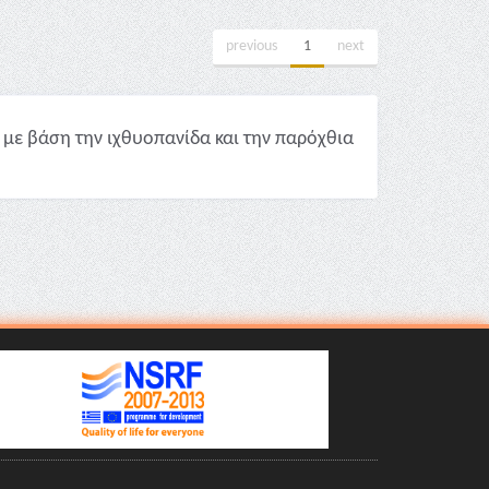
previous
1
next
με βάση την ιχθυοπανίδα και την παρόχθια