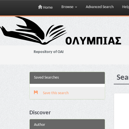
Browse
Advanced Search
Hel
Home
Skip
navigation
Repository of OAI
Sea
Saved Searches
Save this search
Discover
Author