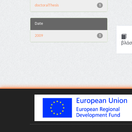
doctoralThesis
1
Date
2009
1
βλάσ