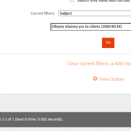
Search only items with full text 
Current filters:
Clear current filters
Add mor
or
View Option
s 1-1 of 1 (Search time: 0.002 seconds).