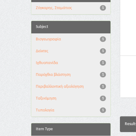
Ζόγκαρης, Σταμάτιος
1
Subject
Βιογεωγραφία
1
Δείκτες
1
Ιχθυοπανίδα
1
Παρόχθια βλάστηση
1
Περιβαλλοντική αξιολόγηση
1
Ταξινόμηση
1
Τυπολογία
1
Result
Item Type