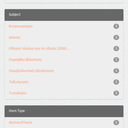
Subject
Βιογεωγραφία
1
Δείκτες
1
Οδηγία πλαίσιο για τα ύδατα (2000...
1
Παρόχθια βλάστηση
1
Περιβαλλοντική αξιολόγηση
1
Ταξινόμηση
1
Τυπολογία
1
Item Type
doctoralThesis
1