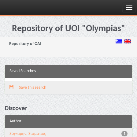
Skip
navigation
Repository of UOI "Olympias"
Repository of OAI
Saved Searches
Save this search
Discover
Author
Ζόγκαρης, Σταμάτιος
1