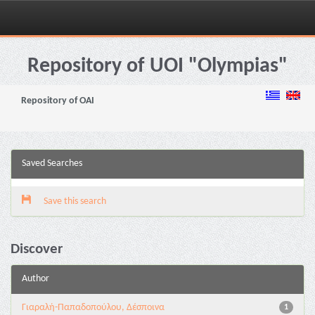
Skip
navigation
Repository of UOI "Olympias"
Repository of OAI
Saved Searches
Save this search
Discover
Author
Γιαραλή-Παπαδοπούλου, Δέσποινα
1