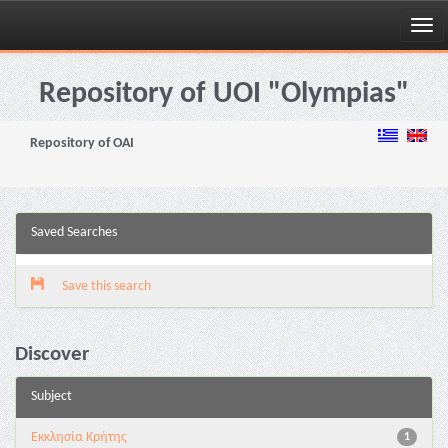
Skip
navigation
Repository of UOI "Olympias"
Repository of OAI
Saved Searches
Save this search
Discover
Subject
Εκκλησία Κρήτης
1