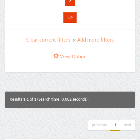
Clear current filters
Add more filters
or
View Option
Results 1-1 of 1 (Search time: 0.002 seconds).
previous
1
next