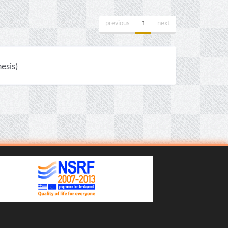
previous
1
next
esis)