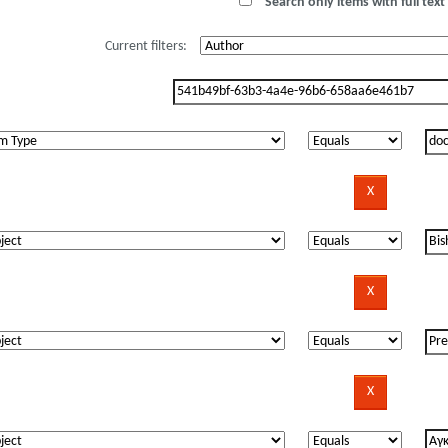
Search only items with full text 
Current filters: