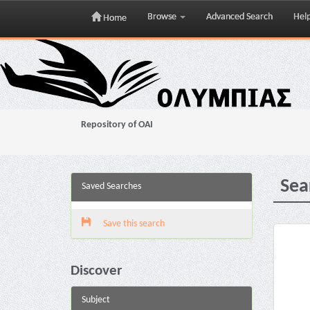
Browse
Advanced Search
Hel
Home
Skip
navigation
Repository of OAI
Sea
Saved Searches
Save this search
Discover
Subject