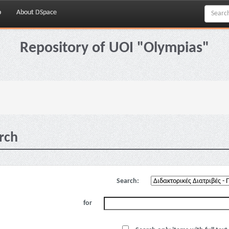
p
About DSpace
Repository of UOI "Olympias"
rch
Search:
for