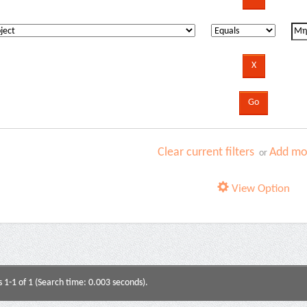
Clear current filters
Add mor
or
View Option
s 1-1 of 1 (Search time: 0.003 seconds).