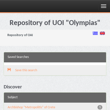
Skip
navigation
Repository of UOI "Olympias"
Repository of OAI
Saved Searches
Save this search
Discover
Subject
Archbishop “Metropolitis” of Crete
1