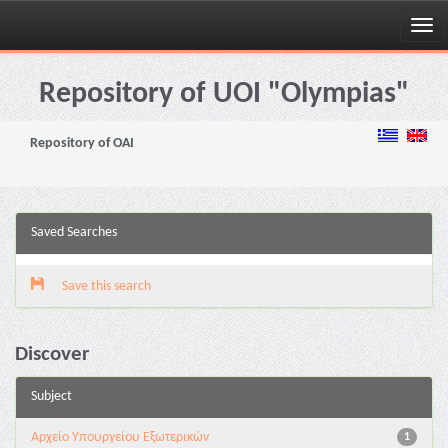
Skip
navigation
Repository of UOI "Olympias"
Repository of OAI
Saved Searches
Save this search
Discover
Subject
Αρχείο Υπουργείου Εξωτερικών
1