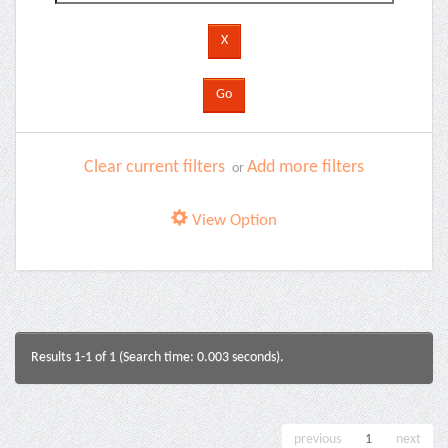
Clear current filters
Add more filters
or
View Option
Results 1-1 of 1 (Search time: 0.003 seconds).
previous
1
next