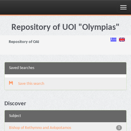
Skip
navigation
Repository of UOI "Olympias"
Repository of OAI
Saved Searches
Save this search
Discover
Subject
Bishop of Rethymno and Avlopotamos
1